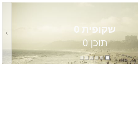
שקופית 0
תוכן 0