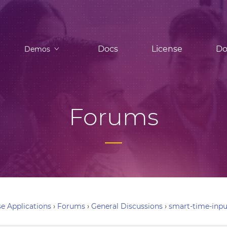
Docs
License
Do
Demos
Forums
e Applications
›
Forums
›
General Discussions
›
smart-time-inpu