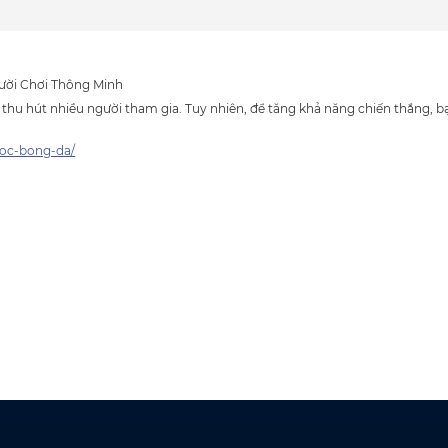
ười Chơi Thông Minh
rí thu hút nhiều người tham gia. Tuy nhiên, để tăng khả năng chiến thắng,
uoc-bong-da/