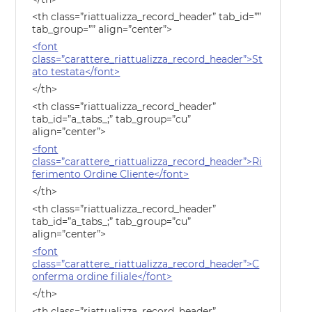
<th class=”riattualizza_record_header” tab_id=””
tab_group=”” align=”center”>
<font
class=”carattere_riattualizza_record_header”>St
ato testata</font>
</th>
<th class=”riattualizza_record_header”
tab_id=”a_tabs_;” tab_group=”cu”
align=”center”>
<font
class=”carattere_riattualizza_record_header”>Ri
ferimento Ordine Cliente</font>
</th>
<th class=”riattualizza_record_header”
tab_id=”a_tabs_;” tab_group=”cu”
align=”center”>
<font
class=”carattere_riattualizza_record_header”>C
onferma ordine filiale</font>
</th>
<th class=”riattualizza_record_header”