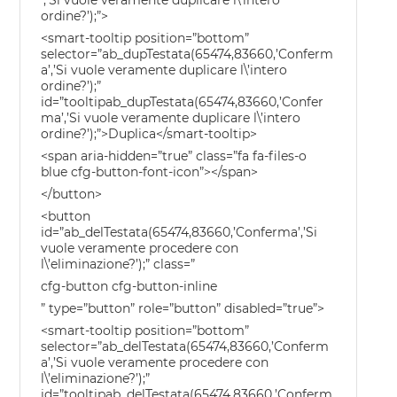
’,’Si vuole veramente duplicare l\’intero
ordine?’);”>
<smart-tooltip position=”bottom”
selector=”ab_dupTestata(65474,83660,’Conferm
a’,’Si vuole veramente duplicare l\’intero
ordine?’);”
id=”tooltipab_dupTestata(65474,83660,’Confer
ma’,’Si vuole veramente duplicare l\’intero
ordine?’);”>Duplica</smart-tooltip>
<span aria-hidden=”true” class=”fa fa-files-o
blue cfg-button-font-icon”></span>
</button>
<button
id=”ab_delTestata(65474,83660,’Conferma’,’Si
vuole veramente procedere con
l\’eliminazione?’);” class=”
cfg-button cfg-button-inline
” type=”button” role=”button” disabled=”true”>
<smart-tooltip position=”bottom”
selector=”ab_delTestata(65474,83660,’Conferm
a’,’Si vuole veramente procedere con
l\’eliminazione?’);”
id=”tooltipab_delTestata(65474,83660,’Conferm