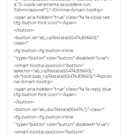
a’,’Si vuole veramente procedere con
l\’eliminazione?’);”>Elimina</smart-tooltip>
<span aria-hidden=”true” class=”fa fa-close red
cfg-button-font-icon”></span>
</button>
<button id=”ab_ripTestata(65474,83660);”
class=”
cfg-button cfg-button-inline
” type=”button” role=”button” disabled=”true”>
<smart-tooltip position=”bottom”
selector=”ab_ripTestata(65474,83660);”
id=”tooltipab_ripTestata(65474,83660);”>Ripristi
na</smart-tooltip>
<span aria-hidden=”true” class=”fa fa-reply blue
cfg-button-font-icon”></span>
</button>
<button id=”ab_docTestata(65474,”);” class=”
cfg-button cfg-button-inline
” type=”button” role=”button” disabled=”true”>
<smart-tooltip position=”bottom”