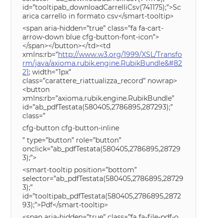
id=”tooltipab_downloadCarrelliCsv(741175);”>Sc
arica carrello in formato csv</smart-tooltip>
<span aria-hidden=”true” class=”fa fa-cart-
arrow-down blue cfg-button-font-icon”>
</span></button></td><td
xmlns:rb=”
http://www.w3.org/1999/XSL/Transfo
rm/java/axioma.rubik.engine.RubikBundle&#82
21
; width=”1px”
class=”carattere_riattualizza_record” nowrap>
<button
xmlns:rb=”axioma.rubik.engine.RubikBundle”
id=”ab_pdfTestata(580405,2786895,287293);”
class=”
cfg-button cfg-button-inline
” type=”button” role=”button”
onclick=”ab_pdfTestata(580405,2786895,28729
3);”>
<smart-tooltip position=”bottom”
selector=”ab_pdfTestata(580405,2786895,28729
3);”
id=”tooltipab_pdfTestata(580405,2786895,2872
93);”>Pdf</smart-tooltip>
<span aria-hidden=”true” class=”fa fa-file-pdf-o