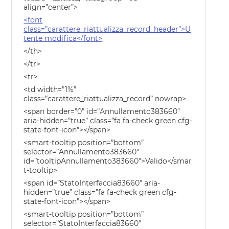
align=”center”>
<font
class=”carattere_riattualizza_record_header”>U
tente modifica</font>
</th>
</tr>
<tr>
<td width=”1%”
class=”carattere_riattualizza_record” nowrap>
<span border=”0″ id=”Annullamento383660″
aria-hidden=”true” class=”fa fa-check green cfg-
state-font-icon”></span>
<smart-tooltip position=”bottom”
selector=”Annullamento383660″
id=”tooltipAnnullamento383660″>Valido</smar
t-tooltip>
<span id=”StatoInterfaccia83660″ aria-
hidden=”true” class=”fa fa-check green cfg-
state-font-icon”></span>
<smart-tooltip position=”bottom”
selector=”StatoInterfaccia83660″