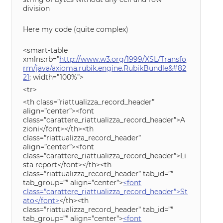
division
Here my code (quite complex)
<smart-table
xmlns:rb=”
http://www.w3.org/1999/XSL/Transfo
rm/java/axioma.rubik.engine.RubikBundle&#82
21
; width=”100%”>
<tr>
<th class=”riattualizza_record_header”
align=”center”><font
class=”carattere_riattualizza_record_header”>A
zioni</font></th><th
class=”riattualizza_record_header”
align=”center”><font
class=”carattere_riattualizza_record_header”>Li
sta report</font></th><th
class=”riattualizza_record_header” tab_id=””
tab_group=”” align=”center”>
<font
class=”carattere_riattualizza_record_header”>St
ato</font>
</th><th
class=”riattualizza_record_header” tab_id=””
tab_group=”” align=”center”>
<font