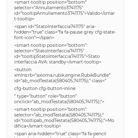
<smart-tooltip position=”bottom”
selector=”Annullamento3741175″
id=”tooltipAnnullamento3741175″>Valido</smar
t-tooltip>
<span id=”StatoInterfaccia741175″ aria-
hidden=”true” class=”fa fa-pause grey cfg-state-
font-icon”></span>
<smart-tooltip position=”bottom”
selector=”StatoInterfaccia741175″
id=”tooltipStatoInterfaccia741175″>Stato
interfaccia AVA: standby</smart-tooltip>
<button
xmlns:rb=”axioma.rubik.engine.RubikBundle”
id=”ab_modTestata(580405,741175);” class=”
cfg-button cfg-button-inline
” type=”button” role=”button”
onclick=”ab_modTestata(580405,741175);”>
<smart-tooltip position=”bottom”
selector=”ab_modTestata(580405,741175);”
id=”tooltipab_modTestata(580405,741175);”>Mo
difica</smart-tooltip>
<span aria-hidden=”true” class=”fa fa-pencil