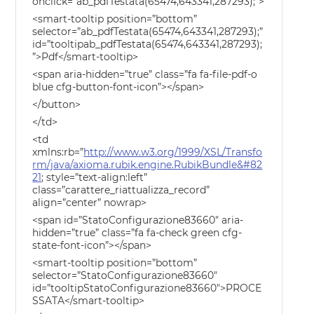
onclick=”ab_pdfTestata(65474,643341,287293);”>
<smart-tooltip position=”bottom”
selector=”ab_pdfTestata(65474,643341,287293);”
id=”tooltipab_pdfTestata(65474,643341,287293);
”>Pdf</smart-tooltip>
<span aria-hidden=”true” class=”fa fa-file-pdf-o
blue cfg-button-font-icon”></span>
</button>
</td>
<td
xmlns:rb=”
http://www.w3.org/1999/XSL/Transfo
rm/java/axioma.rubik.engine.RubikBundle&#82
21
; style=”text-align:left”
class=”carattere_riattualizza_record”
align=”center” nowrap>
<span id=”StatoConfigurazione83660″ aria-
hidden=”true” class=”fa fa-check green cfg-
state-font-icon”></span>
<smart-tooltip position=”bottom”
selector=”StatoConfigurazione83660″
id=”tooltipStatoConfigurazione83660″>PROCE
SSATA</smart-tooltip>