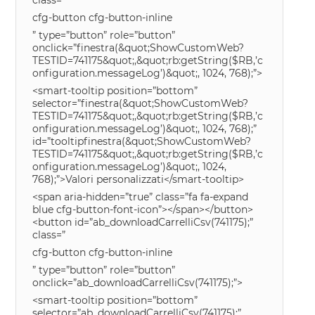
class=”
cfg-button cfg-button-inline
” type=”button” role=”button”
onclick=”finestra(&quot;ShowCustomWeb?
TESTID=741175&quot;,&quot;rb:getString($RB,’c
onfiguration.messageLog’)&quot;, 1024, 768);”>
<smart-tooltip position=”bottom”
selector=”finestra(&quot;ShowCustomWeb?
TESTID=741175&quot;,&quot;rb:getString($RB,’c
onfiguration.messageLog’)&quot;, 1024, 768);”
id=”tooltipfinestra(&quot;ShowCustomWeb?
TESTID=741175&quot;,&quot;rb:getString($RB,’c
onfiguration.messageLog’)&quot;, 1024,
768);”>Valori personalizzati</smart-tooltip>
<span aria-hidden=”true” class=”fa fa-expand
blue cfg-button-font-icon”></span></button>
<button id=”ab_downloadCarrelliCsv(741175);”
class=”
cfg-button cfg-button-inline
” type=”button” role=”button”
onclick=”ab_downloadCarrelliCsv(741175);”>
<smart-tooltip position=”bottom”
selector=”ab_downloadCarrelliCsv(741175);”