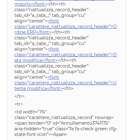
mporto</font>
</th><th
class=”riattualizza_record_header”
tab_id=”a_tabs_;” tab_group=”cu”
align=”center”>
<font
class=”carattere_riattualizza_record_header”>O
rdine ERP</font>
</th><th
class=”riattualizza_record_header”
tab_id=”a_tabs_;” tab_group=”cu”
align=”center”>
<font
class=”carattere_riattualizza_record_header”>D
ata modifica</font>
</th><th
class=”riattualizza_record_header”
tab_id=”a_tabs_;” tab_group=”cu”
align=”center”>
<font
class=”carattere_riattualizza_record_header”>U
tente modifica</font>
</th>
</tr>
<tr>
<td width=”1%”
class=”carattere_riattualizza_record” nowrap>
<span border=”0″ id=”Annullamento3741175″
aria-hidden=”true” class=”fa fa-check green cfg-
state-font-icon”></span>