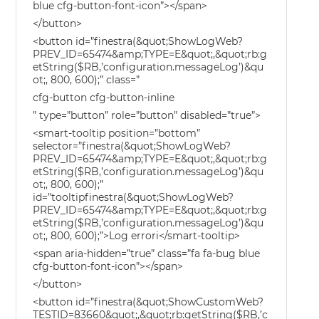
blue cfg-button-font-icon”></span>
</button>
<button id=”finestra(&quot;ShowLogWeb?
PREV_ID=65474&amp;TYPE=E&quot;,&quot;rb:g
etString($RB,’configuration.messageLog’)&qu
ot;, 800, 600);” class=”
cfg-button cfg-button-inline
” type=”button” role=”button” disabled=”true”>
<smart-tooltip position=”bottom”
selector=”finestra(&quot;ShowLogWeb?
PREV_ID=65474&amp;TYPE=E&quot;,&quot;rb:g
etString($RB,’configuration.messageLog’)&qu
ot;, 800, 600);”
id=”tooltipfinestra(&quot;ShowLogWeb?
PREV_ID=65474&amp;TYPE=E&quot;,&quot;rb:g
etString($RB,’configuration.messageLog’)&qu
ot;, 800, 600);”>Log errori</smart-tooltip>
<span aria-hidden=”true” class=”fa fa-bug blue
cfg-button-font-icon”></span>
</button>
<button id=”finestra(&quot;ShowCustomWeb?
TESTID=83660&quot;,&quot;rb:getString($RB,’c