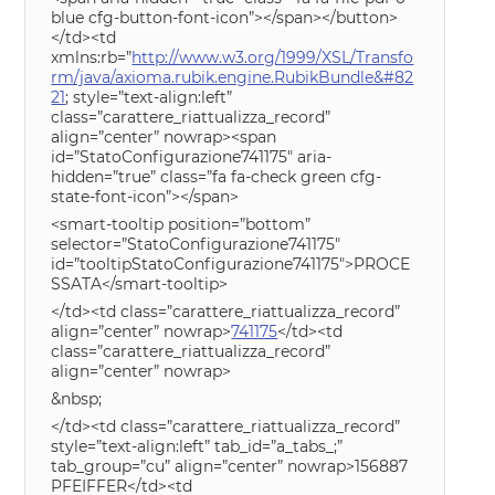
blue cfg-button-font-icon”></span></button>
</td><td
xmlns:rb=”
http://www.w3.org/1999/XSL/Transfo
rm/java/axioma.rubik.engine.RubikBundle&#82
21
; style=”text-align:left”
class=”carattere_riattualizza_record”
align=”center” nowrap><span
id=”StatoConfigurazione741175″ aria-
hidden=”true” class=”fa fa-check green cfg-
state-font-icon”></span>
<smart-tooltip position=”bottom”
selector=”StatoConfigurazione741175″
id=”tooltipStatoConfigurazione741175″>PROCE
SSATA</smart-tooltip>
</td><td class=”carattere_riattualizza_record”
align=”center” nowrap>
741175
</td><td
class=”carattere_riattualizza_record”
align=”center” nowrap>
&nbsp;
</td><td class=”carattere_riattualizza_record”
style=”text-align:left” tab_id=”a_tabs_;”
tab_group=”cu” align=”center” nowrap>156887
PFEIFFER</td><td