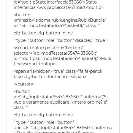
id=”tooltipStatoInterfaccia83660″>Stato
interfaccia AVA: processata</smart-tooltip>
<button
xmlns:rb=”axioma.rubik.engine.RubikBundle”
id=”ab_modTestata(65474,83660);” class=”
cfg-button cfg-button-inline
” type=”button” role=”button” disabled=”true”>
<smart-tooltip position=”bottom”
selector=”ab_modTestata(65474,83660);”
id=”tooltipab_modTestata(65474,83660);”>Modi
fica</smart-tooltip>
<span aria-hidden=”true” class=”fa fa-pencil
blue cfg-button-font-icon”></span>
</button>
<button
id=”ab_dupTestata(65474,83660,’Conferma’,’Si
vuole veramente duplicare l\’intero ordine?’);”
class=”
cfg-button cfg-button-inline
” type=”button” role=”button”
onclick=”ab_dupTestata(65474,83660,’Conferma