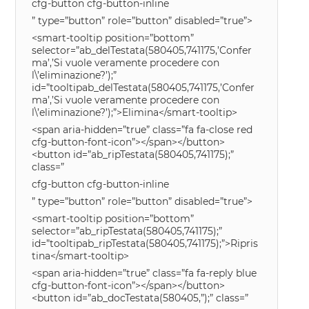
cfg-button cfg-button-inline
” type=”button” role=”button” disabled=”true”>
<smart-tooltip position=”bottom”
selector=”ab_delTestata(580405,741175,’Confer
ma’,’Si vuole veramente procedere con
l\’eliminazione?’);”
id=”tooltipab_delTestata(580405,741175,’Confer
ma’,’Si vuole veramente procedere con
l\’eliminazione?’);”>Elimina</smart-tooltip>
<span aria-hidden=”true” class=”fa fa-close red
cfg-button-font-icon”></span></button>
<button id=”ab_ripTestata(580405,741175);”
class=”
cfg-button cfg-button-inline
” type=”button” role=”button” disabled=”true”>
<smart-tooltip position=”bottom”
selector=”ab_ripTestata(580405,741175);”
id=”tooltipab_ripTestata(580405,741175);”>Ripris
tina</smart-tooltip>
<span aria-hidden=”true” class=”fa fa-reply blue
cfg-button-font-icon”></span></button>
<button id=”ab_docTestata(580405,”);” class=”