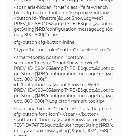
<span aria-hidden=”true” class=”fa fa-wrench
blue cfg-button-font-icon”></span></button>
<button id=”finestra(&quot;ShowLogWeb?
PREV_ID=580405&amp;TYPE=E&quot;,&quot;rb:
getString($RB,’configuration.messageLog’)&q
uot;, 800, 600);” class=”
cfg-button cfg-button-inline
” type=”button” role=”button” disabled=”true”>
<smart-tooltip position=”bottom”
selector=”finestra(&quot;ShowLogWeb?
PREV_ID=580405&amp;TYPE=E&quot;,&quot;rb:
getString($RB,’configuration.messageLog’)&q
uot;, 800, 600);”
id=”tooltipfinestra(&quot;ShowLogWeb?
PREV_ID=580405&amp;TYPE=E&quot;,&quot;rb:
getString($RB,’configuration.messageLog’)&q
uot;, 800, 600);”>Log errori</smart-tooltip>
<span aria-hidden=”true” class=”fa fa-bug blue
cfg-button-font-icon”></span></button>
<button id=”finestra(&quot;ShowCustomWeb?
TESTID=741175&quot;,&quot;rb:getString($RB,’c
onfiguration.messageLog’)&quot;, 1024, 768);”