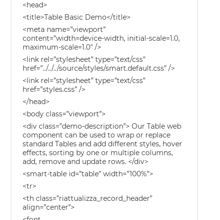
<head>
<title>Table Basic Demo</title>
<meta name=”viewport”
content=”width=device-width, initial-scale=1.0,
maximum-scale=1.0″ />
<link rel=”stylesheet” type=”text/css”
href=”../../../source/styles/smart.default.css” />
<link rel=”stylesheet” type=”text/css”
href=”styles.css” />
</head>
<body class=”viewport”>
<div class=”demo-description”> Our Table web
component can be used to wrap or replace
standard Tables and add different styles, hover
effects, sorting by one or multiple columns,
add, remove and update rows. </div>
<smart-table id=”table” width=”100%”>
<tr>
<th class=”riattualizza_record_header”
align=”center”>
<font