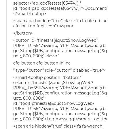
selector=”ab_docTestata(65474,”);”
id=”tooltipab_docTestata(65474,”);”>Documenti
</smart-tooltip>
<span aria-hidden=”true” class=”fa fa-file-o blue
cfg-button-font-icon”></span>
</button>
<button id=”finestra(&quot;ShowLogWeb?
PREV_ID=65474&amp;TYPE=M&quot;,&quot;rb:
getString($RB,’configuration.messageLog’)&q
uot;, 800, 600);” class=”
cfg-button cfg-button-inline
” type=”button” role=”button” disabled=”true”>
<smart-tooltip position=”bottom”
selector=”finestra(&quot;ShowLogWeb?
PREV_ID=65474&amp;TYPE=M&quot;,&quot;rb:
getString($RB,’configuration.messageLog’)&q
uot;, 800, 600);”
id=”tooltipfinestra(&quot;ShowLogWeb?
PREV_ID=65474&amp;TYPE=M&quot;,&quot;rb:
getString($RB,’configuration.messageLog’)&q
uot;, 800, 600);”>Log messaggi</smart-tooltip>
<span aria-hidden=”true” class=”fa fa-wrench