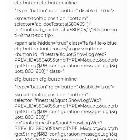
cfg-button cfg-button-inline
” type=”button” role=”button” disabled=”true”>
<smart-tooltip position=”bottom”
selector=”ab_docTestata(580405,”);”
id=”tooltipab_docTestata(580405,”);”>Documen
ti</smart-tooltip>
<span aria-hidden=”true” class=”fa fa-file-o blue
cfg-button-font-icon”></span></button>
<button id=”finestra(&quot;ShowLogWeb?
PREV_ID=580405&amp;TYPE=M&quot;,&quot;rb
:getString($RB,’configuration.messageLog’)&q
uot;, 800, 600);” class=”
cfg-button cfg-button-inline
” type=”button” role=”button” disabled=”true”>
<smart-tooltip position=”bottom”
selector=”finestra(&quot;ShowLogWeb?
PREV_ID=580405&amp;TYPE=M&quot;,&quot;rb
:getString($RB,’configuration.messageLog’)&q
uot;, 800, 600);”
id=”tooltipfinestra(&quot;ShowLogWeb?
PREV_ID=580405&amp;TYPE=M&quot;,&quot;rb
:getString($RB,’configuration.messageLog’)&q
uot;, 800, 600);”>Log messaggi</smart-tooltip>