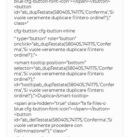
blue cfg-button-font-icon”></span></button>
<button
id=”ab_dupTestata(580405,741175,’Conferma’,’Si
vuole veramente duplicare l\’intero ordine?’);”
class=”
cfg-button cfg-button-inline
” type=”button” role=”button”
onclick=”ab_dupTestata(580405,741175,’Confer
ma’,’Si vuole veramente duplicare l\’intero
ordine?’);”>
<smart-tooltip position=”bottom”
selector=”ab_dupTestata(580405,741175,’Confer
ma’,’Si vuole veramente duplicare l\’intero
ordine?’);”
id=”tooltipab_dupTestata(580405,741175,’Confer
ma’,’Si vuole veramente duplicare l\’intero
ordine?’);”>Duplica</smart-tooltip>
<span aria-hidden=”true” class=”fa fa-files-o
blue cfg-button-font-icon”></span></button>
<button
id=”ab_delTestata(580405,741175,’Conferma’,’Si
vuole veramente procedere con
l\’eliminazione?’);” class=”