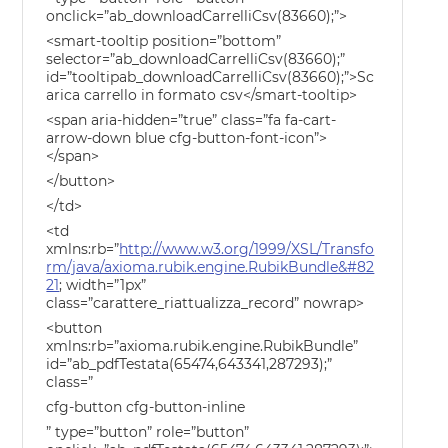
onclick=”ab_downloadCarrelliCsv(83660);”>
<smart-tooltip position=”bottom”
selector=”ab_downloadCarrelliCsv(83660);”
id=”tooltipab_downloadCarrelliCsv(83660);”>Sc
arica carrello in formato csv</smart-tooltip>
<span aria-hidden=”true” class=”fa fa-cart-
arrow-down blue cfg-button-font-icon”>
</span>
</button>
</td>
<td
xmlns:rb=”
http://www.w3.org/1999/XSL/Transfo
rm/java/axioma.rubik.engine.RubikBundle&#82
21
; width=”1px”
class=”carattere_riattualizza_record” nowrap>
<button
xmlns:rb=”axioma.rubik.engine.RubikBundle”
id=”ab_pdfTestata(65474,643341,287293);”
class=”
cfg-button cfg-button-inline
” type=”button” role=”button”