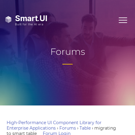
Forums
High-Performance UI Component Library for
Enterprise Applications
›
Forums
›
Table
›
migrating
to smart table
Forum Login