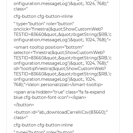
onfiguration.messageLog’)&quot;, 1024, 768);”
class=”
cfg-button cfg-button-inline
” type=”button” role=”button”
onclick=”finestra(&quot;ShowCustomWeb?
TESTID=83660&quot;,&quot;rb:getString($RB,’c
onfiguration.messageLog’)&quot;, 1024, 768);”>
<smart-tooltip position=”bottom”
selector=”finestra(&quot;ShowCustomWeb?
TESTID=83660&quot;,&quot;rb:getString($RB,’c
onfiguration.messageLog’)&quot;, 1024, 768);”
id=”tooltipfinestra(&quot;ShowCustomWeb?
TESTID=83660&quot;,&quot;rb:getString($RB,’c
onfiguration.messageLog’)&quot;, 1024,
768);”>Valori personalizzati</smart-tooltip>
<span aria-hidden=”true” class=”fa fa-expand
blue cfg-button-font-icon”></span>
</button>
<button id=”ab_downloadCarrelliCsv(83660);”
class=”
cfg-button cfg-button-inline
” type=”button” role=”button”