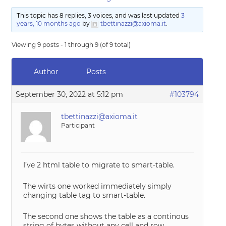
This topic has 8 replies, 3 voices, and was last updated
3
years, 10 months ago
by
tbettinazzi@axioma.it
.
Viewing 9 posts - 1 through 9 (of 9 total)
Author
Posts
September 30, 2022 at 5:12 pm
#103794
tbettinazzi@axioma.it
Participant
I’ve 2 html table to migrate to smart-table.
The wirts one worked immediately simply
changing table tag to smart-table.
The second one shows the table as a continous
string of bytes without any cell and row